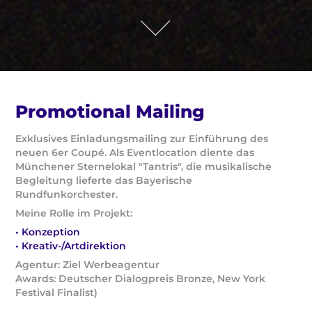
Promotional Mailing
Exklusives Einladungsmailing zur Einführung des
neuen 6er Coupé. Als Eventlocation diente das
Münchener Sternelokal "Tantris", die musikalische
Begleitung lieferte das Bayerische
Rundfunkorchester.
Meine Rolle im Projekt:
• Konzeption
• Kreativ-/Artdirektion
Agentur: Ziel Werbeagentur
Awards: Deutscher Dialogpreis Bronze, New York
Festival Finalist)