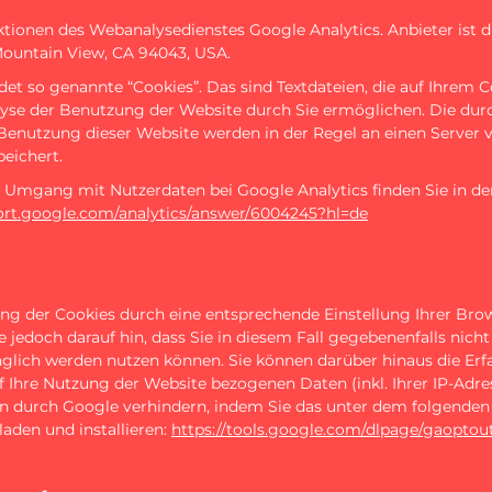
tionen des Webanalysedienstes Google Analytics. Anbieter ist di
ountain View, CA 94043, USA.
et so genannte “Cookies”. Das sind Textdateien, die auf Ihrem
lyse der Benutzung der Website durch Sie ermöglichen. Die dur
 Benutzung dieser Website werden in der Regel an einen Server
eichert.
Umgang mit Nutzerdaten bei Google Analytics finden Sie in de
port.google.com/analytics/answer/6004245?hl=de
ng der Cookies durch eine entsprechende Einstellung Ihrer Bro
e jedoch darauf hin, dass Sie in diesem Fall gegebenenfalls nic
nglich werden nutzen können. Sie können darüber hinaus die Er
 Ihre Nutzung der Website bezogenen Daten (inkl. Ihrer IP-Adre
en durch Google verhindern, indem Sie das unter dem folgenden
aden und installieren:
https://tools.google.com/dlpage/gaoptou