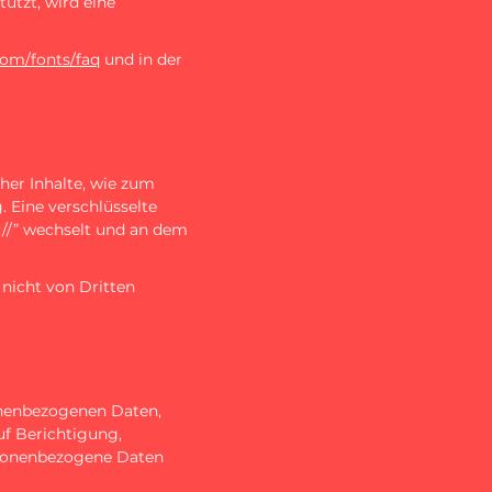
ützt, wird eine
com/fonts/faq
und in der
her Inhalte, wie zum
. Eine verschlüsselte
s://” wechselt und an dem
 nicht von Dritten
sonenbezogenen Daten,
f Berichtigung,
rsonenbezogene Daten