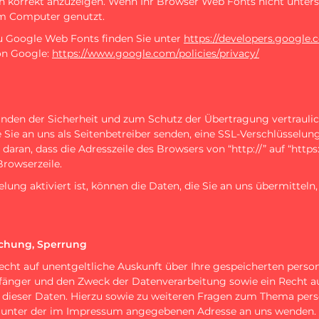
n korrekt anzuzeigen. Wenn Ihr Browser Web Fonts nicht unterst
em Computer genutzt.
u Google Web Fonts finden Sie unter
https://developers.google.
on Google:
https://www.google.com/policies/privacy/
ünden der Sicherheit und zum Schutz der Übertragung vertraulic
e Sie an uns als Seitenbetreiber senden, eine SSL-Verschlüsselung
aran, dass die Adresszeile des Browsers von “http://” auf “http
Browserzeile.
ung aktiviert ist, können die Daten, die Sie an uns übermitteln,
schung, Sperrung
Recht auf unentgeltliche Auskunft über Ihre gespeicherten per
änger und den Zweck der Datenverarbeitung sowie ein Recht au
 dieser Daten. Hierzu sowie zu weiteren Fragen zum Thema pe
it unter der im Impressum angegebenen Adresse an uns wenden.